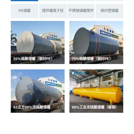
PE储罐
搅拌罐离子柱
不锈钢储罐搅拌
钢衬塑储罐
罐
50%硫酸储罐（钢衬PE）
75%硫酸储罐（钢衬PE）
63立方98%浓硫酸储罐
98%工业浓硫酸储罐（碳钢）