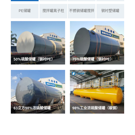
PE储罐
搅拌罐离子柱
不锈钢储罐搅拌
钢衬塑储罐
罐
50%硫酸储罐（钢衬PE）
75%硫酸储罐（钢衬PE）
63立方98%浓硫酸储罐
98%工业浓硫酸储罐（碳钢）