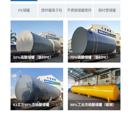
PE储罐
搅拌罐离子柱
不锈钢储罐搅拌
钢衬塑储罐
罐
50%硫酸储罐（钢衬PE）
75%硫酸储罐（钢衬PE）
63立方98%浓硫酸储罐
98%工业浓硫酸储罐（碳钢）