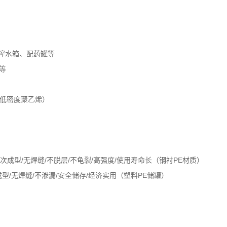
榨水箱、配药罐等
等
性低密度聚乙烯）
成型/无焊缝/不脱层/不龟裂/高强度/使用寿命长（钢衬PE材质）
焊缝/不渗漏/安全储存/经济实用（塑料PE储罐）