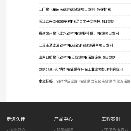
江门物化车间液碱纯碱储罐项目案例（钢衬PE）
浙江嘉兴DN800钢衬PE混合离子交换柱项目案例
福建泉州物化废水钢衬PE罐/搅拌罐、PE罐项目案例
江苏南通废液钢衬PE/碳钢/PE储罐设备项目案例
山东日照物化钢衬PE反应罐/PE储罐设备项目案例
案例分享--久塑牌PE储罐在环保工业废物处理中的应用
本文标签
:
钢衬塑反应罐 PE储罐 含氟废液储罐 乳化液储罐
走进久佳
产品中心
工程案例
- 企业简介
- 硫酸储罐
- 环保危废行业