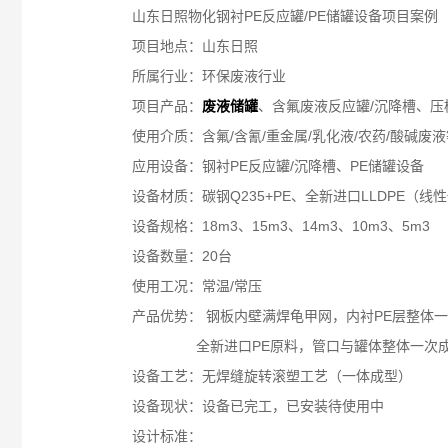
山东日照物化钢衬PE反应罐/PE储罐设备项目案例
项目地点：山东日照
所属行业：环保废液行业
项目产品：
废液储罐
、含氟废液反应罐/沉降槽、压
使用介质：含氟/含氰/重金属/乳化液/农药/酸碱废液
应用设备：钢衬PE反应罐/沉降槽、PE储罐设备
设备材质：碳钢Q235+PE、全新进口LLDPE（线
设备规格：18m3、15m3、14m3、10m3、5m3
设备数量：20台
使用工况：常温/常压
产品优势： 钢板内壁满焊龟甲网，内衬PE层整体一次
全新进口PE原料，管口与罐体整体一次成型/无
设备工艺：无焊缝旋转滚塑工艺（一体成型）
设备现状：设备已完工，已安装待使用中
设计标准：