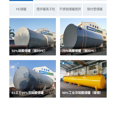
PE储罐
搅拌罐离子柱
不锈钢储罐搅拌
钢衬塑储罐
罐
50%硫酸储罐（钢衬PE）
75%硫酸储罐（钢衬PE）
63立方98%浓硫酸储罐
98%工业浓硫酸储罐（碳钢）