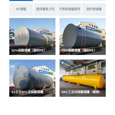
PE储罐
搅拌罐离子柱
不锈钢储罐搅拌
钢衬塑储罐
罐
50%硫酸储罐（钢衬PE）
75%硫酸储罐（钢衬PE）
63立方98%浓硫酸储罐
98%工业浓硫酸储罐（碳钢）